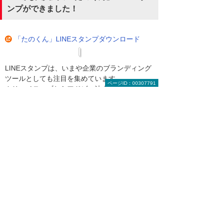
ンプができました！
「たのくん」LINEスタンプダウンロード
LINEスタンプは、いまや企業のブランディング
ツールとしても注目を集めています。
ページID：00307791
クリエイティブならアドビ。法人版Adobe
Creative Cloudの月額払いは大塚商会。
Adobe（アドビ）製品のことなら、お気軽
にご相談ください。
「
最適なソフトを教えてほしい
」
「
費用はいくらくらい？
」などの
ご相談も承っていますので、気に
なることはお気軽にご相談くださ
い。