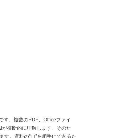
つです。複数のPDF、Officeファイ
AIが横断的に理解します。そのた
す。資料の“山”を相手にできるた