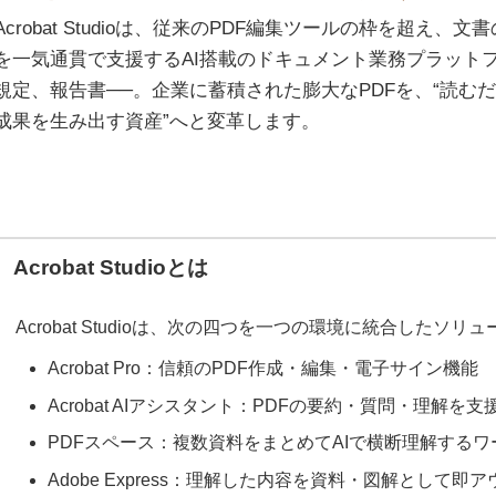
Acrobat Studioは、従来のPDF編集ツールの枠を超え
を一気通貫で支援するAI搭載のドキュメント業務プラット
規定、報告書──。企業に蓄積された膨大なPDFを、“読むだ
成果を生み出す資産”へと変革します。
Acrobat Studioとは
Acrobat Studioは、次の四つを一つの環境に統合したソリ
Acrobat Pro：信頼のPDF作成・編集・電子サイン機能
Acrobat AIアシスタント：PDFの要約・質問・理解を支
PDFスペース：複数資料をまとめてAIで横断理解する
Adobe Express：理解した内容を資料・図解として即