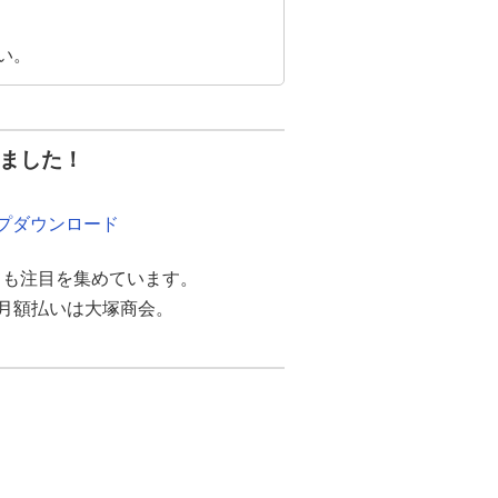
い。
きました！
ンプダウンロード
ても注目を集めています。
udの月額払いは大塚商会。