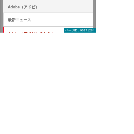
Adobe（アドビ）
最新ニュース
ページID：00271264
Adobe（アドビ）のセミナー・イベント
Adobe（アドビ）のキャンペーン
Adobe Creative Cloud
Adobe Firefly
Adobe Express
Acrobat Studio
Adobe Acrobat
Acrobat AI アシスタント