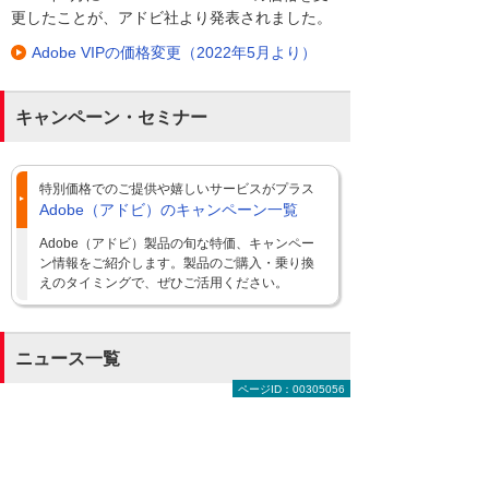
更したことが、アドビ社より発表されました。
Adobe VIPの価格変更（2022年5月より）
キャンペーン・セミナー
特別価格でのご提供や嬉しいサービスがプラス
Adobe（アドビ）のキャンペーン一覧
Adobe（アドビ）製品の旬な特価、キャンペー
ン情報をご紹介します。製品のご購入・乗り換
えのタイミングで、ぜひご活用ください。
ニュース一覧
ページID：00305056
日本初！アジア初！「Adobe Partner of the
Year 2016 Award」獲得
大塚商会は、2016年度の全世界におけるア
ドビ製品販売パートナーとして日本企業とし