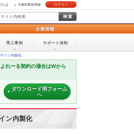
ログイン
IDとは
大塚ID新規登録
）
企業情報
導入事例
サポート体制
ザイン内製化
たよれーる契約の場合はWから
ダウンロード用フォーム
へ
イン内製化