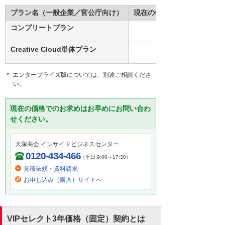
プラン名（一般企業／官公庁向け）
現在の価格（税別）
コンプリートプラン
Creative Cloud単体プラン
＊ エンタープライズ版については、別途ご相談くださ
い。
現在の価格でのお求めはお早めにお問い合わ
せください。
大塚商会 インサイドビジネスセンター
0120-434-466
（平日 9:00～17:30）
見積依頼・資料請求
お申し込み（購入）サイトへ
VIPセレクト3年価格（固定）契約とは