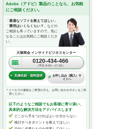
Adobe（アドビ）製品のことなら、お気軽
にご相談ください。
「
最適なソフトを教えてほしい
」
「
費用はいくらくらい？
」などの
ご相談も承っていますので、気に
なることはお気軽にご相談くださ
い。
大塚商会 インサイドビジネスセンター
0120-434-466
（平日 9:00～17:30）
見積依頼・資料請求
お申し込み（購入）サ
イトへ
＊メールでの連絡をご希望の方も、お問い合わせボタンをご利
用ください。
以下のようなご相談でもお客様に寄り添い、
具体的な解決方法をアドバイスします
どこから手をつければよいか分からない
検討すべきポイントを教えてほしい
自社に必要なものを提案してほしい