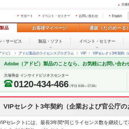
大塚
サポート
イベント・セミナー
お問い合わせ
English
製品
お客様マイページ
通販（たのめーる
ン・
サービス
製品・ソフト
イベント・
セミナー
（アドビ）
アドビ製品のライセンスプログラム
VIP
VIPセレクト3年契約
Adobe（アドビ）製品のことなら、お気軽にお問い合わ
大塚商会 インサイドビジネスセンター
0120-434-466
（平日 9:00～17:30）
VIPセレクト3年契約（企業および官公庁
VIPセレクトには、最長3年間*同じライセンス数を継続し