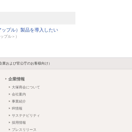
e（アップル）製品を導入したい
＜アップル＞）
（企業および官公庁のお客様向け）
企業情報
大塚商会について
会社案内
事業紹介
IR情報
サステナビリティ
採用情報
プレスリリース