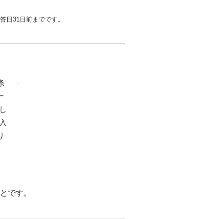
答日31日前までです。
条
一
し
入
り
ごとです。