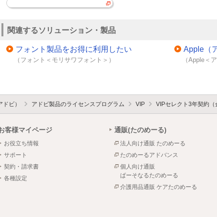
関連するソリューション・製品
フォント製品をお得に利用したい
Appl
（フォント＜モリサワフォント＞）
（Apple
（アドビ）
アドビ製品のライセンスプログラム
VIP
VIPセレクト3年契約
お客様マイページ
通販(たのめーる)
お役立ち情報
法人向け通販 たのめーる
サポート
たのめーるアドバンス
契約・請求書
個人向け通販
ぱーそなるたのめーる
各種設定
介護用品通販 ケアたのめーる