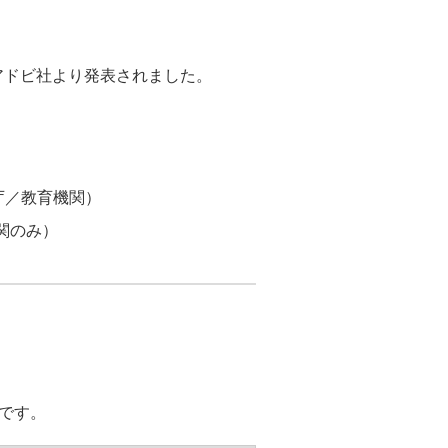
ことがアドビ社より発表されました。
庁／教育機関）
教育機関のみ）
です。