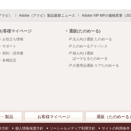
（アドビ）
Adobe（アドビ）製品最新ニュース
Adobe VIP MPの価格変更（2
お客様マイページ
通販(たのめーる)
お役立ち情報
法人向け通販 たのめーる
サポート
たのめーるアドバンス
契約・請求書
個人向け通販
ぱーそなるたのめーる
各種設定
介護用品通販 ケアたのめーる
ン・製品
お客様マイページ
通販（たのめーる
本方針
個人情報保護方針
ソーシャルメディア利用方針
サイトの利用条件