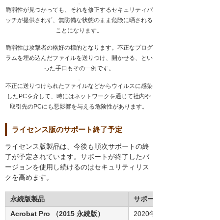
脆弱性が見つかっても、それを修正するセキュリティパ
ッチが提供されず、無防備な状態のまま危険に晒される
ことになります。
脆弱性は攻撃者の格好の標的となります。不正なプログ
ラムを埋め込んだファイルを送りつけ、開かせる、とい
った手口もその一例です。
不正に送りつけられたファイルなどからウイルスに感染
したPCを介して、時にはネットワークを通じて社内や
取引先のPCにも悪影響を与える危険性があります。
ライセンス版のサポート終了予定
ライセンス版製品は、今後も順次サポートの終
了が予定されています。サポートが終了したバ
ージョンを使用し続けるのはセキュリティリス
クを高めます。
永続版製品
サポート終了日
Acrobat Pro （2015 永続版）
2020年7月7日