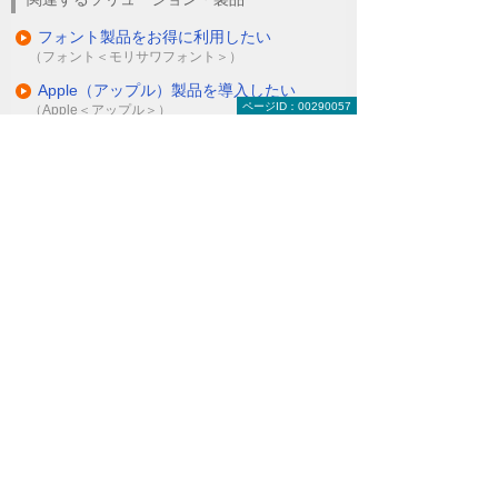
フォント製品をお得に利用したい
（フォント＜モリサワフォント＞）
Apple（アップル）製品を導入したい
ページID：00290057
（Apple＜アップル＞）
ナビゲーションメニュー
Adobe（アドビ）
最新ニュース
Adobe VIP MPの価格変更（2026年6月より）
Adobe VIPの価格変更（2024年3月より）
Adobe VIPの価格変更（2022年5月より）
Adobe Acrobat 2020とAdobe Reader（2020）
のサポート終了
Adobe（アドビ）のセミナー・イベント