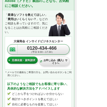
Adobe（アドビ）製品のことなら、お気軽
にご相談ください。
「
最適なソフトを教えてほしい
」
「
費用はいくらくらい？
」などの
ご相談も承っていますので、気に
なることはお気軽にご相談くださ
い。
大塚商会 インサイドビジネスセンター
0120-434-466
（平日 9:00～17:30）
見積依頼・資料請求
お申し込み（購入）サ
イトへ
＊メールでの連絡をご希望の方も、お問い合わせボタンをご利
用ください。
以下のようなご相談でもお客様に寄り添い、
具体的な解決方法をアドバイスします
どこから手をつければよいか分からない
検討すべきポイントを教えてほしい
自社に必要なものを提案してほしい