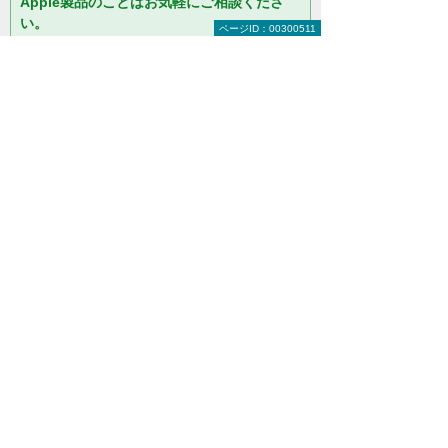
Apple製品のことはお気軽にご相談くださ
い。
ページID：00300511
「
iPadの活用方法を教えてほし
い
」「
費用はいくらくらい？
」な
どのご相談も承っておりますの
で、気になることはお気軽にご相
談ください。
お問い合わせ
＊メールでの連絡をご希望の方も、お問い合わせボタンをご利
用ください。
以下のようなご相談でもお客様に寄り添い、
具体的な解決方法をアドバイスします
どこから手をつければよいか分からない
検討すべきポイントを教えてほしい
自社に必要なものを提案してほしい
予算内で最適なプランを提案してほしい
何から相談したらよいのか分からない方はこ
ちら（ITよろず相談窓口）