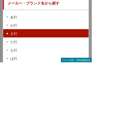
メーカー・ブランド名から探す
あ行
か行
さ行
た行
な行
は行
ページID：00098024
ま行
や行
ら行
わ行
A B C
D E F
G H I
J K L