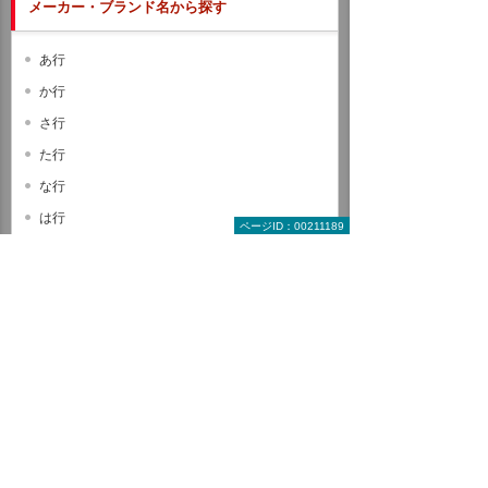
メーカー・ブランド名から探す
あ行
か行
さ行
た行
な行
は行
ページID：00211189
ま行
や行
ら行
わ行
A B C
D E F
G H I
J K L