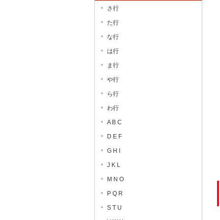
さ行
た行
な行
は行
ま行
や行
ら行
わ行
A B C
D E F
G H I
J K L
M N O
P Q R
S T U