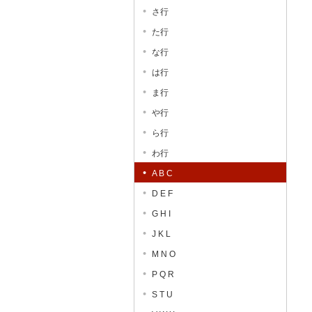
さ行
た行
な行
は行
ま行
や行
ら行
わ行
A B C
D E F
G H I
J K L
M N O
P Q R
S T U