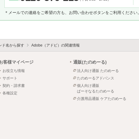
＊メールでの連絡をご希望の方も、お問い合わせボタンをご利用ください
ンド名から探す
Adobe（アドビ）の関連情報
お客様マイページ
通販(たのめーる)
お役立ち情報
法人向け通販 たのめーる
サポート
たのめーるアドバンス
契約・請求書
個人向け通販
ぱーそなるたのめーる
各種設定
介護用品通販 ケアたのめーる