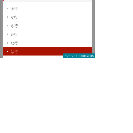
あ行
か行
さ行
た行
な行
は行
ページID：00097835
ま行
や行
ら行
わ行
A B C
D E F
G H I
J K L
M N O