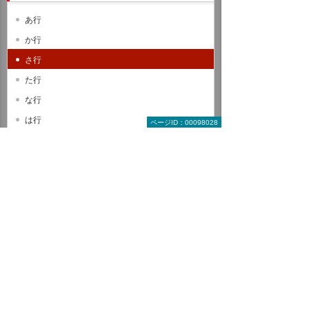
あ行
か行
さ行
た行
な行
は行
ページID：00098028
ま行
や行
ら行
わ行
A B C
D E F
G H I
J K L
M N O