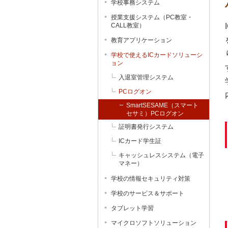
学校事務システム
授業支援システム（PC教室・
CALL教室）
教育アプリケーション
学校で使えるICカードソリューシ
ョン
入退室管理システム
PCログオン
SmartSESAME（スマート
セサミ）PCログオン
証明書発行システム
ICカード学生証
キャッシュレスシステム（電子
マネー）
学校の情報セキュリティ対策
学校のサービス＆サポート
タブレット学習
マイクロソフトソリューション