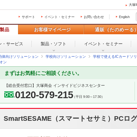
大塚
サポート
イベント・セミナー
お問い合わせ
English
製品
お客様マイページ
通販（たのめーる
ン・
サービス
製品・ソフト
イベント・
セミナー
治体向けソリューション
学校向けソリューション
学校で使えるICカードソ
グオン
まずはお気軽にご相談ください。
【総合受付窓口】
大塚商会 インサイドビジネスセンター
0120-579-215
（平日 9:00～17:30）
SmartSESAME（スマートセサミ）PCロ