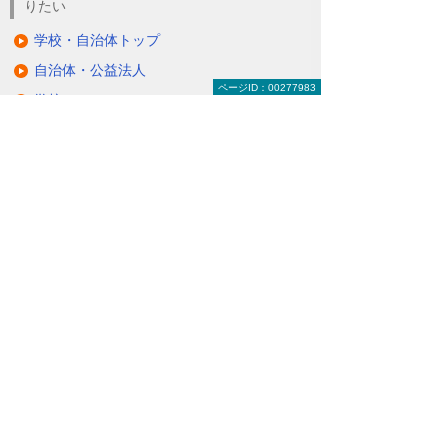
りたい
学校・自治体トップ
自治体・公益法人
ページID：00277983
学校
ナビゲーションメニュー
学校・自治体
自治体・公益法人
学校
大学向けソリューション
教育ソリューション（GIGAスクール）
学校事務システム
授業支援システム（PC教室・CALL教室）
教育アプリケーション