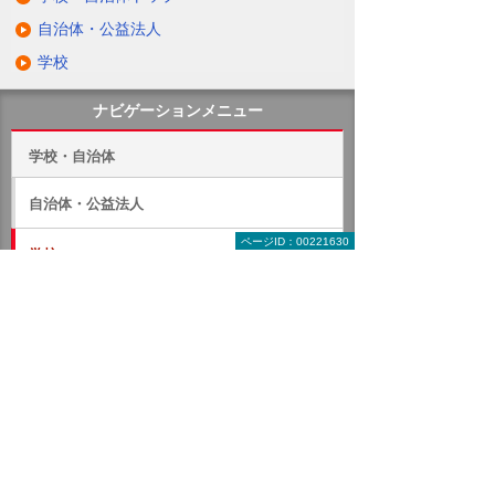
自治体・公益法人
学校
ナビゲーションメニュー
学校・自治体
自治体・公益法人
ページID：00221630
学校
大学向けソリューション
教育ソリューション（GIGAスクール）
学校事務システム
授業支援システム（PC教室・CALL教室）
教育アプリケーション
GIGAスクール向け アドビ製品