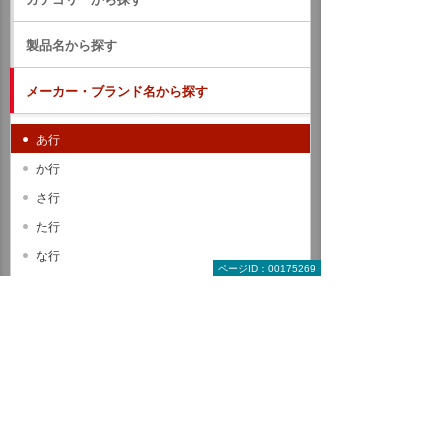
製品名から探す
メーカー・ブランド名から探す
あ行
か行
さ行
た行
な行
ページID：00175269
は行
ま行
や行
ら行
わ行
A B C