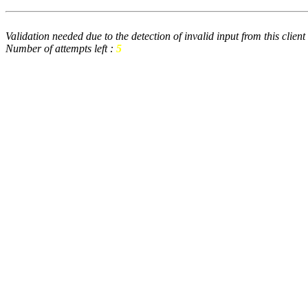
Validation needed due to the detection of invalid input from this clien
Number of attempts left :
5