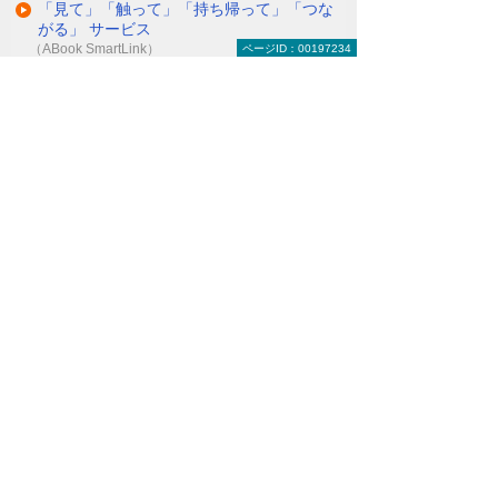
「見て」「触って」「持ち帰って」「つな
がる」 サービス
（ABook SmartLink）
ページID：00197234
モバイルソリューションを詳しく知りたい
デジサインTab
Handbook
たよれーる デバイスマネジメントサービス
ナビゲーションメニュー
モバイルソリューション
たよれーる ABookクラウドサービス
ABookBiz
ABook360
ABookCheck
Smart360