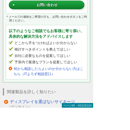
お問い合わせ
＊メールでの連絡をご希望の方も、お問い合わせボタンをご利
用ください。
以下のようなご相談でもお客様に寄り添い、
具体的な解決方法をアドバイスします
どこから手をつければよいか分からない
検討すべきポイントを教えてほしい
自社に必要なものを提案してほしい
予算内で最適なプランを提案してほしい
何から相談したらよいのか分からない方はこ
ちら（ITよろず相談窓口）
関連製品を詳しく知りたい
ディスプレイを選ばないサイネージ
ページID：00225224
（デジサイン）
「見て」「触って」「持ち帰って」「つな
がる」 サービス
（ABook SmartLink）