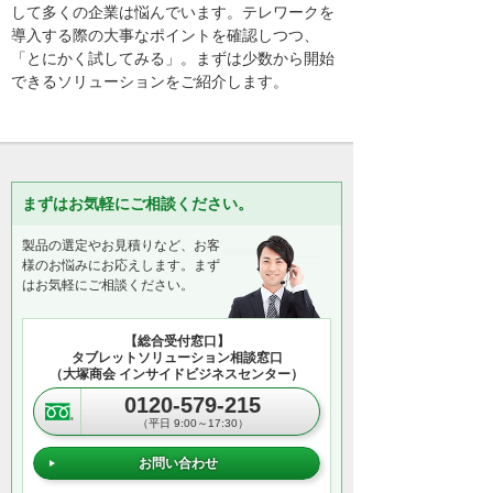
して多くの企業は悩んでいます。テレワークを
導入する際の大事なポイントを確認しつつ、
こうした会議室機能は簡単にセッティング
「とにかく試してみる」。まずは少数から開始
することができます。
できるソリューションをご紹介します。
司会者が会議室を作成
参加者は画面をタップして会議に参加
まずはお気軽にご相談ください。
製品の選定やお見積りなど、お客
司会者の交代も簡単です。
様のお悩みにお応えします。まず
はお気軽にご相談ください。
会議以外にも教育、セミナー、ショールー
【総合受付窓口】
ムなど多くの場面で効果を発揮しているの
タブレットソリューション相談窓口
がABook Bizの会議室機能です。
（大塚商会 インサイドビジネスセンター）
0120-579-215
（平日 9:00～17:30）
お問い合わせ