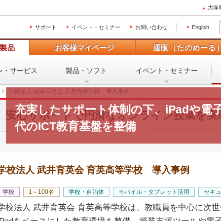
大塚
サポート
イベント・セミナー
お問い合わせ
English
製品
お客様マイページ
通販（たのめーる
ン・
サービス
製品・ソフト
イベント・
セミナー
学校法人 武井育英会 育英高等学校 導入事例
充実したサポート体制の下、iPadや電
安心サポートで円滑なオンライン授業を実
代のICT教育基盤を整備
学校法人 武井育英会 育英高等学校 導入事例
学校
1～100名
学校・自治体
モバイル・タブレット活用
セキ
学校法人 武井育英会 育英高等学校は、教職員を中心に次