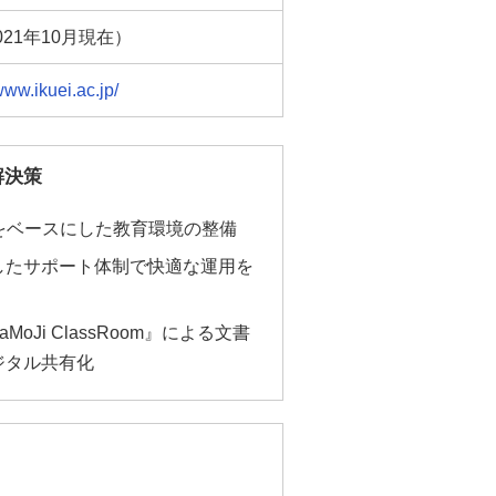
021年10月現在）
/www.ikuei.ac.jp/
解決策
dをベースにした教育環境の整備
したサポート体制で快適な運用を
taMoJi ClassRoom』による文書
ジタル共有化