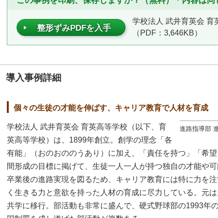
この事例を印刷、保存しますか？（無料）＊内容は同
学校法人 武井育英会 育
整形ずみPDFを入手
（PDF：3,646KB）
導入事例詳細
個々の生徒の才能を伸ばす、キャリア教育で人材を育成
学校法人 武井育英会 育英高等学校（以下、育
進路指導部 
英高等学校）は、1899年創立。創学の理念「各
有能」（おのおののうあり）に加え、「責任を持つ」「希望
間形成の目標に掲げて、生徒一人一人が持つ独自の才能や可
卒業後の進路実現を図るため、キャリア教育には特に力を注
く生きる力と意欲を持った人材の育成に尽力している。元は男
共学に移行。部活動も非常に盛んで、硬式野球部の1993年