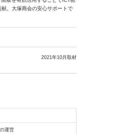
子黒板を有効活用することでICT教
貢献。大塚商会の安心サポートで
2021年10月取材
の運営