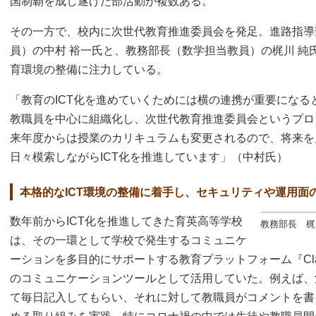
国制覇を成し遂げた部活動が複数ある。
その一方で、校内に次世代教育推進委員会を発足。進路指導
員）の中村 裕一氏と、教務部長（数学担当教員）の梶川 純
育環境の整備に注力している。
「教育のICT化を進めていくためには横の連携が重要になる
教職員を中心に組織化し、次世代教育推進委員会というプロ
来年度からは授業のカリキュラムも変更されるので、将来を
日々模索しながらICT化を推進しています」（中村氏）
本格的なICT環境の整備に着手し、セキュリティや運用面
数年前からICT化を推進してきた育英高等学校
教務部長 梶
は、その一環として学校で発生するコミュニケ
ーションを多目的にサポートする教育プラットフォーム『Cla
のコミュニケーションツールとして活用していた。例えば、
て毎日記入してもらい、それに対して教職員がコメントを書