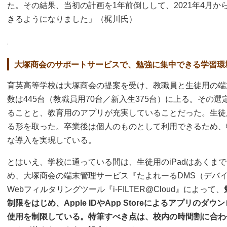
た。その結果、当初の計画を1年前倒しして、2021年4月か
きるようになりました」（梶川氏）
大塚商会のサポートサービスで、勉強に集中できる学習環
育英高等学校は大塚商会の提案を受け、教職員と生徒用の端末にi
数は445台（教職員用70台／新入生375台）に上る。その
ることと、教育用のアプリが充実していることだった。生徒
る形を取った。卒業後は個人のものとして利用できるため、
な導入を実現している。
とはいえ、学校に通っている間は、生徒用のiPadはあくま
め、大塚商会の端末管理サービス『たよれーるDMS（デバ
Webフィルタリングツール『i-FILTER@Cloud』によって、
制限をはじめ、Apple IDやApp Storeによるアプリのダウンロ
使用を制限している。特筆すべき点は、校内の時間割に合わせ