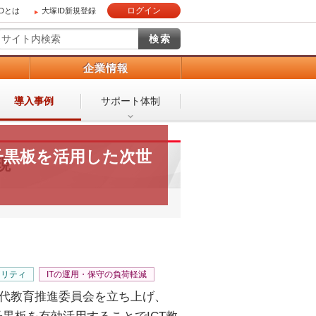
ログイン
IDとは
大塚ID新規登録
）
企業情報
導入事例
サポート体制
子黒板を活用した次世
現
ュリティ
ITの運用・保守の負荷軽減
世代教育推進委員会を立ち上げ、