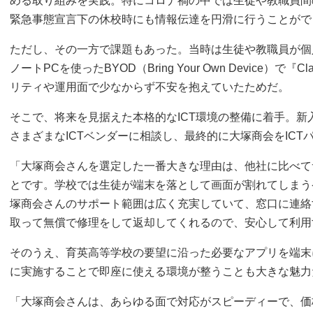
める取り組みを実践。特にコロナ禍の中では生徒や教職員間
緊急事態宣言下の休校時にも情報伝達を円滑に行うことがで
ただし、その一方で課題もあった。当時は生徒や教職員が個
ノートPCを使ったBYOD（Bring Your Own Device）で
リティや運用面で少なからず不安を抱えていたためだ。
そこで、将来を見据えた本格的なICT環境の整備に着手。新
さまざまなICTベンダーに相談し、最終的に大塚商会をICT
「大塚商会さんを選定した一番大きな理由は、他社に比べて
とです。学校では生徒が端末を落として画面が割れてしまう
塚商会さんのサポート範囲は広く充実していて、窓口に連絡
取って無償で修理をして返却してくれるので、安心して利用
そのうえ、育英高等学校の要望に沿った必要なアプリを端末
に実施することで即座に使える環境が整うことも大きな魅力
「大塚商会さんは、あらゆる面で対応がスピーディーで、価