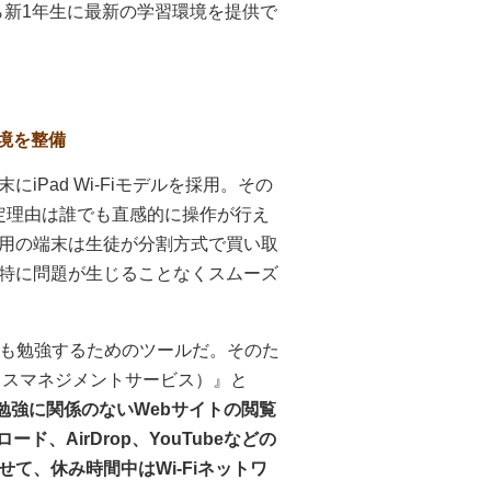
ら新1年生に最新の学習環境を提供で
境を整備
Pad Wi-Fiモデルを採用。その
選定理由は誰でも直感的に操作が行え
用の端末は生徒が分割方式で買い取
特に問題が生じることなくスムーズ
でも勉強するためのツールだ。そのた
イスマネジメントサービス）』と
勉強に関係のないWebサイトの閲覧
ード、AirDrop、YouTubeなどの
て、休み時間中はWi-Fiネットワ