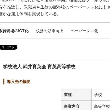
iPadをベースにした教育環境を整備。授業支援ツールや電
育を推進し、教職員や生徒の配布物のペーパーレス化にも
確かな運用体制を実現している。
教育現場のICT化
校務の効率向上
ペーパーレス化
学校法人 武井育英会 育英高等学校
導入先の概要
業種
学校
事業内容
高等学校