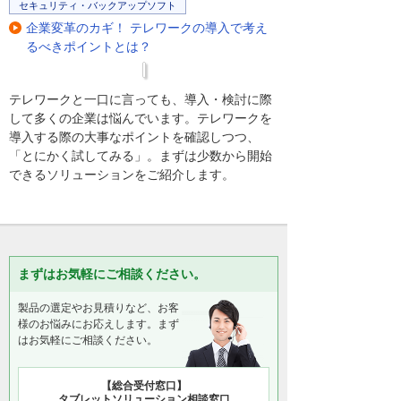
ることができる。
セキュリティ・バックアップソフト
企業変革のカギ！ テレワークの導入で考え
るべきポイントとは？
具体的な機能
様々な撮影機器に対応
3ステップで簡単公開
テレワークと一口に言っても、導入・検討に際
して多くの企業は悩んでいます。テレワークを
導入する際の大事なポイントを確認しつつ、
まるで歩き回る感覚で移動
「とにかく試してみる」。まずは少数から開始
できるソリューションをご紹介します。
地図・図面からの視点の切り替え対応
SNSに簡単共有
まずはお気軽にご相談ください。
VRゴーグルにももちろん対応
製品の選定やお見積りなど、お客
様のお悩みにお応えします。まず
VR2.0利用のメリット
はお気軽にご相談ください。
営業・マーケティングなどの活用で売上ア
ップ
教育、研修マニュアルなどの活用で業務効
【総合受付窓口】
タブレットソリューション相談窓口