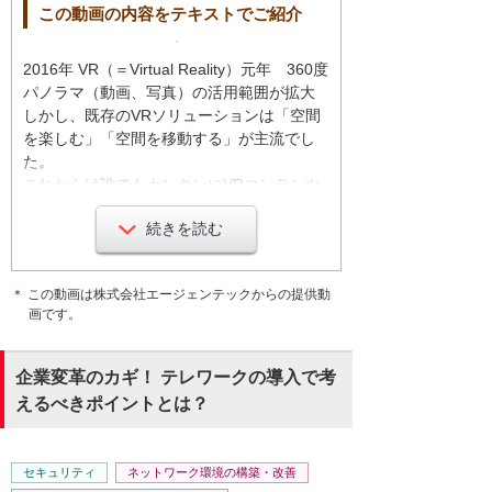
この動画の内容をテキストでご紹介
2016年 VR（＝Virtual Reality）元年 360度
パノラマ（動画、写真）の活用範囲が拡大
しかし、既存のVRソリューションは「空間
を楽しむ」「空間を移動する」が主流でし
た。
これからは誰でもカンタンにVRコンテンツ
をつくる時代。
続きを読む
誰でも簡単に「空間」×「情報」をコンビネ
＊ この動画は株式会社エージェンテックからの提供動
ーションし、自由に発信できることを実現
画です。
します。
360度のパノラマ空間に多彩なコンテンツを
加えることができます。
企業変革のカギ！ テレワークの導入で考
えるべきポイントとは？
あらゆるビジネスシーンで活用できるよう
に作られています。
セキュリティ
ネットワーク環境の構築・改善
パノラマ空間内のユーザー行動まで解析す