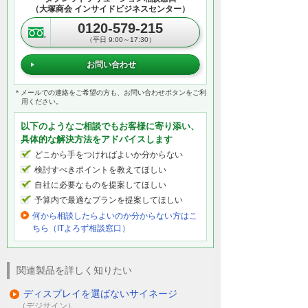
率化
（大塚商会 インサイドビジネスセンター）
販売支援、コールセンターなどの活用でコ
0120-579-215
スト削減
（平日 9:00～17:30）
お問い合わせ
施設案内や営業ツール
＊メールでの連絡をご希望の方も、お問い合わせボタンをご利
用ください。
商店街や観光などの案内に
以下のようなご相談でもお客様に寄り添い、
具体的な解決方法をアドバイスします
会社案内＆人材募集やHPとしての利用に
どこから手をつければよいか分からない
検討すべきポイントを教えてほしい
自社に必要なものを提案してほしい
あなたはVR2.0をどう使いますか？ VR2.0製
予算内で最適なプランを提案してほしい
品紹介
何から相談したらよいのか分からない方はこ
ちら（ITよろず相談窓口）
ウェブを通して顧客向けにアピールしたい
関連製品を詳しく知りたい
社内・店舗内だけのツールとして使いたい
ディスプレイを選ばないサイネージ
（デジサイン）