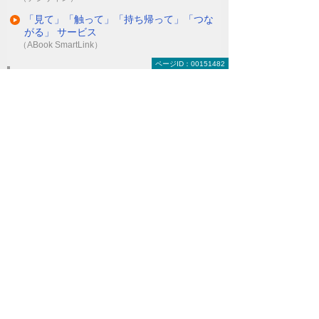
「見て」「触って」「持ち帰って」「つな
大型モニターで来場者に情報提供したい
がる」 サービス
（ABook SmartLink）
ページID：00151482
高機能かつ豊かな表現力で、ビジネスやコ
モバイルソリューションを詳しく知りたい
ンテンツに”革新”をもたらす―。それが
VR2.0です。
デジサインTab
Handbook
たよれーる デバイスマネジメントサービス
ナビゲーションメニュー
モバイルソリューション
たよれーる ABookクラウドサービス
ABookBiz
ABook360
エージェンテックのVR2.0丸分かり映像