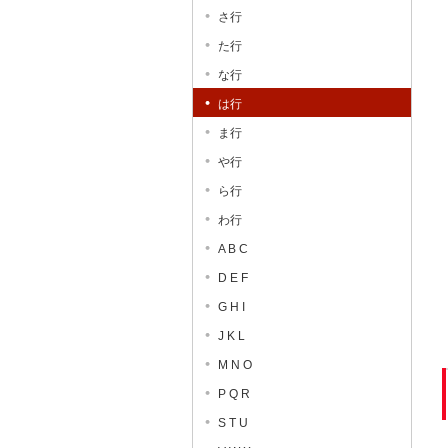
さ行
た行
な行
は行
ま行
や行
ら行
わ行
A B C
D E F
G H I
J K L
M N O
P Q R
S T U