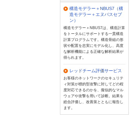
構造モデラー＋NBUS7（構
造モデラー＋エヌバスセブ
ン）
構造モデラー＋NBUS7は、構造計算
をトータルにサポートする一貫構造
計算プログラムです。構造骨組の形
状や配置を忠実にモデル化し、高度
な解析機能による正確な解析結果が
得られます。
レッドチーム評価サービス
お客様のネットワークのセキュリテ
ィ対策が標的型攻撃に対してどの程
度対応できるのかを、擬似的なマル
ウェアや攻撃を用いて診断。結果を
総合評価し、改善策とともに報告し
ます。