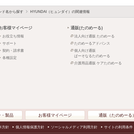
ンド名から探す
HYUNDAI（ヒュンダイ）の関連情報
お客様マイページ
通販(たのめーる)
お役立ち情報
法人向け通販 たのめーる
サポート
たのめーるアドバンス
契約・請求書
個人向け通販
ぱーそなるたのめーる
各種設定
介護用品通販 ケアたのめーる
ン・製品
お客様マイページ
通販（たのめーる
本方針
個人情報保護方針
ソーシャルメディア利用方針
サイトの利用条件