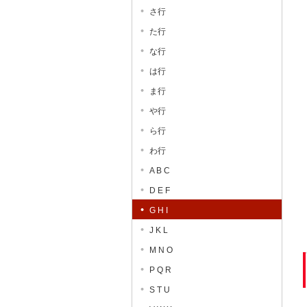
さ行
た行
な行
は行
ま行
や行
ら行
わ行
A B C
D E F
G H I
J K L
M N O
P Q R
S T U