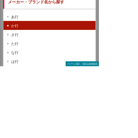
メーカー・ブランド名から探す
あ行
か行
さ行
た行
な行
は行
ページID：00140993
ま行
や行
ら行
わ行
A B C
D E F
G H I
J K L