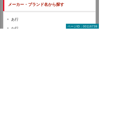
メーカー・ブランド名から探す
あ行
ページID：00116739
か行
さ行
た行
な行
は行
ま行
や行
ら行
わ行
A B C
D E F
G H I
J K L