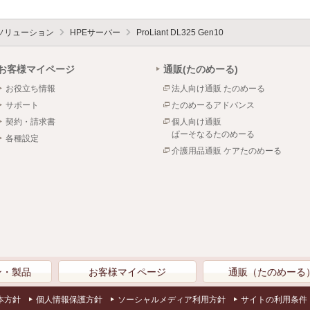
ソリューション
HPEサーバー
ProLiant DL325 Gen10
お客様マイページ
通販(たのめーる)
お役立ち情報
法人向け通販 たのめーる
サポート
たのめーるアドバンス
契約・請求書
個人向け通販
ぱーそなるたのめーる
各種設定
介護用品通販 ケアたのめーる
ン・製品
お客様マイページ
通販（たのめーる
本方針
個人情報保護方針
ソーシャルメディア利用方針
サイトの利用条件