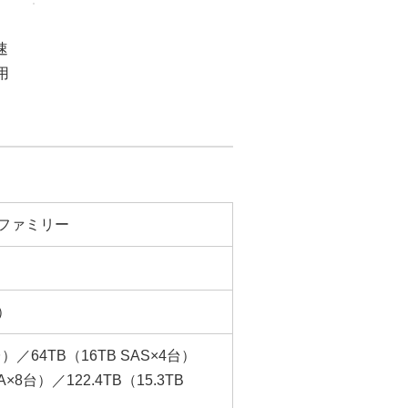
速
用
ー・ファミリー
M）
4台）／64TB（16TB SAS×4台）
TA×8台）／122.4TB（15.3TB