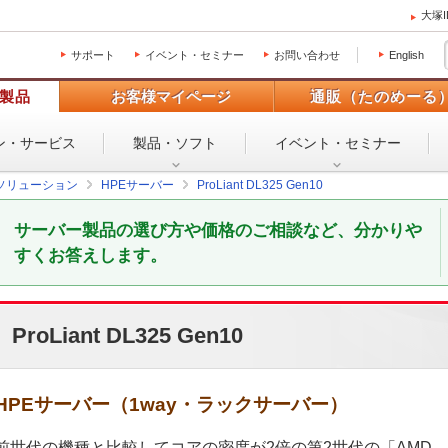
大塚
サポート
イベント・セミナー
お問い合わせ
English
製品
お客様マイページ
通販（たのめーる
ン・
サービス
製品・ソフト
イベント・
セミナー
ソリューション
HPEサーバー
ProLiant DL325 Gen10
サーバー製品の選び方や価格のご相談など、分かりや
すくお答えします。
ProLiant DL325 Gen10
HPEサーバー（1way・ラックサーバー）
前世代の機種と比較してコアの密度が2倍の第2世代の「AMD