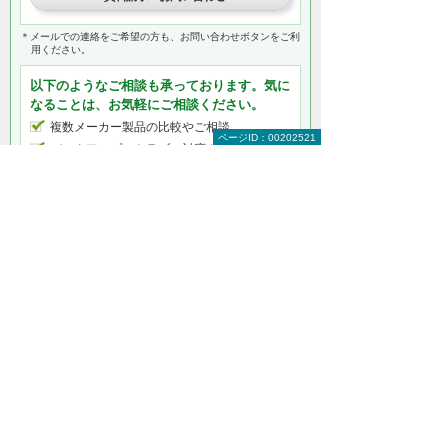
＊メールでの連絡をご希望の方も、お問い合わせボタンをご利
用ください。
以下のようなご相談も承っております。気に
なることは、お気軽にご相談ください。
複数メーカー製品の比較やご相談
ページID：00202521
バックアップのトラブル対応やご相談
SANストレージの導入相談
クラウドサーバー導入のご相談
サーバーやデスクトップの仮想化
サーバーのセキュリティ強化のご相談
何から相談したらよいのか分からない方はこ
ちら（ITよろず相談窓口）
サーバー製品をもっと知りたい
サーバーソリューショントップ
HPEサーバー
NECサーバー