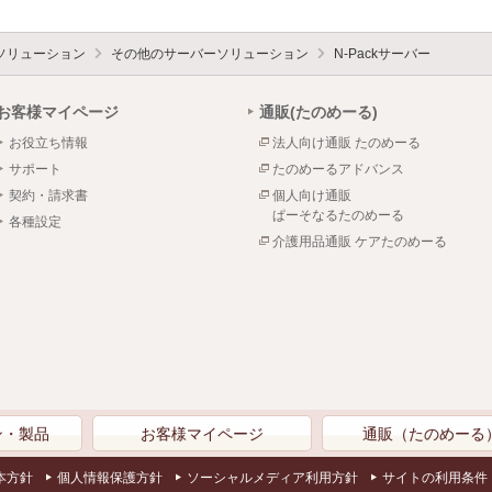
ソリューション
その他のサーバーソリューション
N-Packサーバー
お客様マイページ
通販(たのめーる)
お役立ち情報
法人向け通販 たのめーる
サポート
たのめーるアドバンス
契約・請求書
個人向け通販
ぱーそなるたのめーる
各種設定
介護用品通販 ケアたのめーる
ン・製品
お客様マイページ
通販（たのめーる
本方針
個人情報保護方針
ソーシャルメディア利用方針
サイトの利用条件