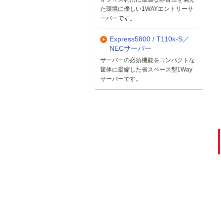
た環境に優しい1WAYエントリーサ
ーバーです。
Express5800 / T110k-S／
NECサーバー
サーバーの必須機能をコンパクトな
筐体に凝縮した省スペース型1Way
サーバーです。