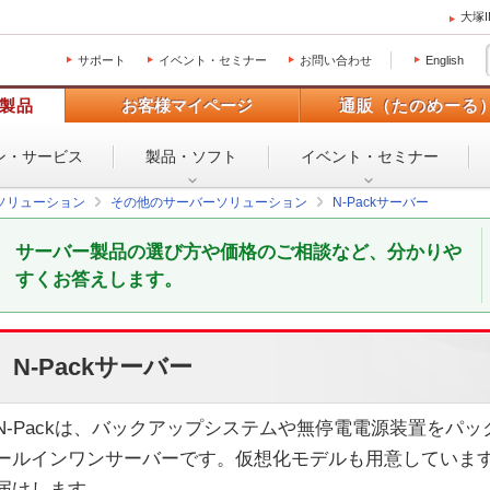
大塚
サポート
イベント・セミナー
お問い合わせ
English
製品
お客様マイページ
通販（たのめーる
ン・
サービス
製品・ソフト
イベント・
セミナー
ソリューション
その他のサーバーソリューション
N-Packサーバー
サーバー製品の選び方や価格のご相談など、分かりや
すくお答えします。
N-Packサーバー
N-Packは、バックアップシステムや無停電電源装置をパ
ールインワンサーバーです。仮想化モデルも用意していま
届けします。