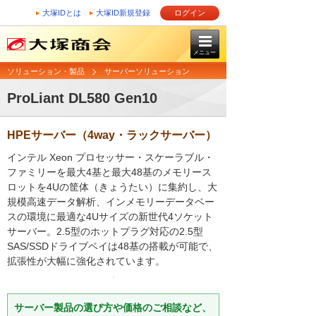
大塚IDとは
大塚ID新規登録
ログイン
メニュー
ソリューション・製品
サーバーソリューション
ProLiant DL580 Gen10
HPEサーバー（4way・ラックサーバー）
インテル Xeon プロセッサー・スケーラブル・
ファミリーを最大4基と最大48基のメモリース
ロットを4Uの筐体（きょうたい）に集約し、大
規模高速データ解析、インメモリーデータベー
スの環境に最適な4Uサイズの新世代4ソケット
サーバー。2.5型のホットプラグ対応の2.5型
SAS/SSDドライブベイは48基の搭載が可能で、
拡張性が大幅に強化されています。
サーバー製品の選び方や価格のご相談など、