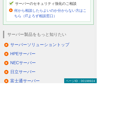
サーバーのセキュリティ強化のご相談
何から相談したらよいのか分からない方はこ
ちら（ITよろず相談窓口）
サーバー製品をもっと知りたい
サーバーソリューショントップ
HPEサーバー
NECサーバー
日立サーバー
富士通サーバー
ページID：00198924
Lenovoサーバー
QNAP NAS
NetApp FASシリーズ
仮想サーバーソリューション＆サービス
その他のサーバーソリューション
動画で分かる！ コスト削減のための、サー