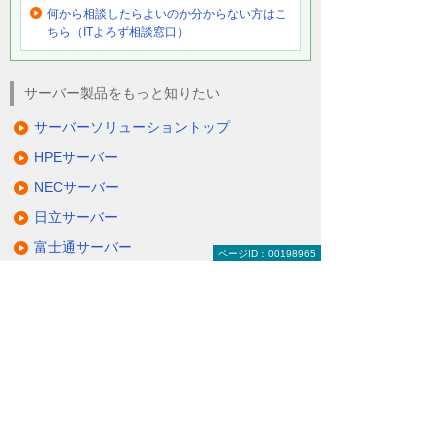
何から相談したらよいのか分からない方はこ
ちら（ITよろず相談窓口）
サーバー製品をもっと知りたい
サーバーソリューショントップ
HPEサーバー
NECサーバー
日立サーバー
富士通サーバー
ページID：00198965
Lenovoサーバー
QNAP NAS
NetApp FASシリーズ
仮想サーバーソリューション＆サービス
その他のサーバーソリューション
動画で分かる！ コスト削減のための、サー
バー活用術！