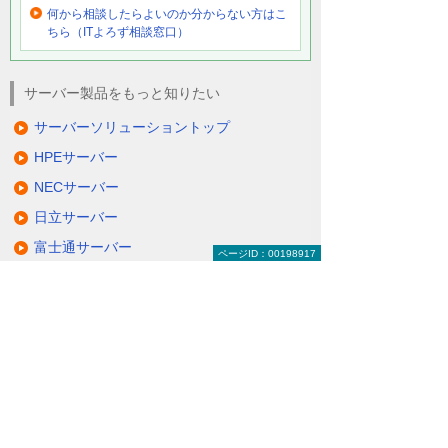
何から相談したらよいのか分からない方はこ
ちら（ITよろず相談窓口）
サーバー製品をもっと知りたい
サーバーソリューショントップ
HPEサーバー
NECサーバー
日立サーバー
富士通サーバー
ページID：00198917
Lenovoサーバー
QNAP NAS
NetApp FASシリーズ
仮想サーバーソリューション＆サービス
その他のサーバーソリューション
動画で分かる！ コスト削減のための、サー
バー活用術！