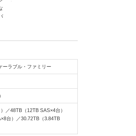
な
バ
スケーラブル・ファミリー
M）
4台）／48TB（12TB SAS×4台）
TA×8台）／30.72TB（3.84TB