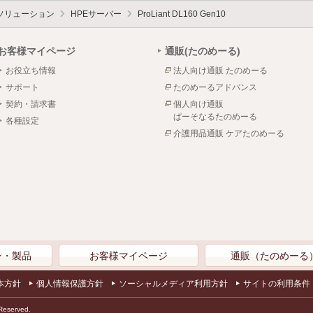
ソリューション
HPEサーバー
ProLiant DL160 Gen10
お客様マイページ
通販(たのめーる)
お役立ち情報
法人向け通販 たのめーる
サポート
たのめーるアドバンス
契約・請求書
個人向け通販
ぱーそなるたのめーる
各種設定
介護用品通販 ケアたのめーる
ン・製品
お客様マイページ
通販（たのめーる
本方針
個人情報保護方針
ソーシャルメディア利用方針
サイトの利用条件
Reserved.