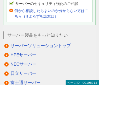
サーバーのセキュリティ強化のご相談
何から相談したらよいのか分からない方はこ
ちら（ITよろず相談窓口）
サーバー製品をもっと知りたい
サーバーソリューショントップ
HPEサーバー
NECサーバー
日立サーバー
富士通サーバー
ページID：00198914
Lenovoサーバー
QNAP NAS
NetApp FASシリーズ
仮想サーバーソリューション＆サービス
その他のサーバーソリューション
動画で分かる！ コスト削減のための、サー