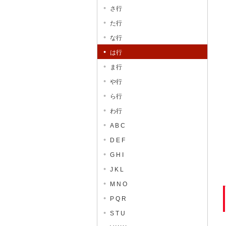
さ行
た行
な行
は行
ま行
や行
ら行
わ行
A B C
D E F
G H I
J K L
M N O
P Q R
S T U