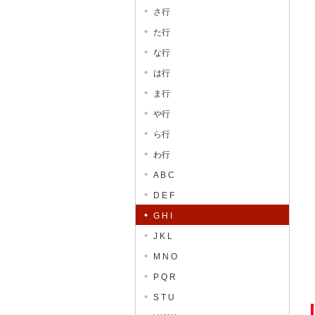
さ行
た行
な行
は行
ま行
や行
ら行
わ行
A B C
D E F
G H I
J K L
M N O
P Q R
S T U