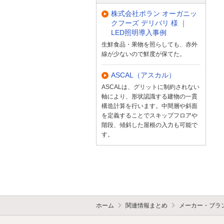
株式会社ポラン オーガニッ
クフーズ デリバリ 様 ｜
LED照明導入事例
生鮮食品・果物を照らしても、赤外
線が少ないので鮮度が保てた。
ASCAL（アスカル）
ASCALは、グリットに制約されない
軸により、形状認識する建物の一貫
構造計算を行います。中間層や斜面
を定義することでスキップフロアや
階段、傾斜した屋根の入力も可能で
す。
ホーム
関連情報まとめ
メーカー・ブラ