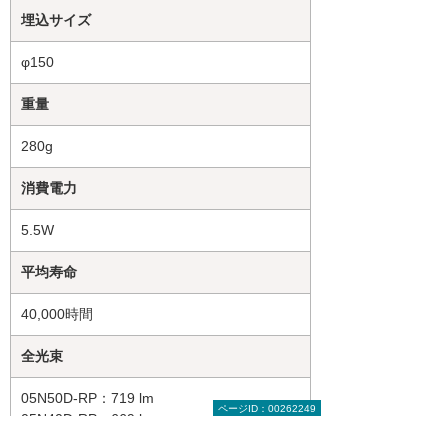
埋込サイズ
φ150
重量
280g
消費電力
5.5W
平均寿命
40,000時間
全光束
05N50D-RP：719 lm
ページID：00262249
05N40D-RP：669 lm
05N30D-RP：661 lm