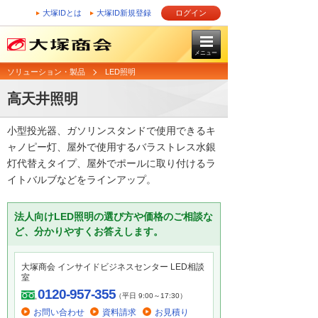
大塚IDとは
大塚ID新規登録
ログイン
メニュー
ソリューション・製品
LED照明
高天井照明
小型投光器、ガソリンスタンドで使用できるキ
ャノピー灯、屋外で使用するバラストレス水銀
灯代替えタイプ、屋外でポールに取り付けるラ
イトバルブなどをラインアップ。
法人向けLED照明の選び方や価格のご相談な
ど、分かりやすくお答えします。
大塚商会 インサイドビジネスセンター LED相談
室
0120-957-355
（平日 9:00～17:30）
お問い合わせ
資料請求
お見積り