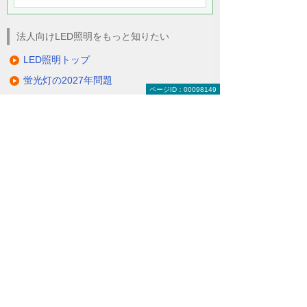
法人向けLED照明をもっと知りたい
LED照明トップ
蛍光灯の2027年問題
ページID：00098149
総務の方必見！ LEDで経費削減
除菌ができるLED照明
電気代削減・節電対策
製品一覧（ラインアップ）
LED照明の特長・選び方
補助金・税制・リース
サポート・大塚商会の取り組み
LED導入事例
業種・設置場所別LED照明
基礎知識・用語辞典
キャンペーン・イベント情報