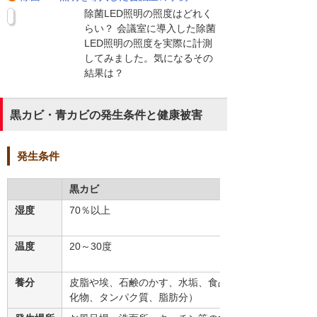
除菌LED照明の照度はどれく
らい？ 会議室に導入した除菌
LED照明の照度を実際に計測
してみました。気になるその
結果は？
黒カビ・青カビの発生条件と健康被害
発生条件
黒カビ
湿度
70％以上
温度
20～30度
養分
皮脂や埃、石鹸のかす、水垢、食品類（炭水
化物、タンパク質、脂肪分）