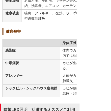
発生場所
お風呂場、洗面所、キッチン等の水回り、壁
紙、洗濯機、エアコン、カーテン、衣類
健康被害
喘息、アレルギー、発熱、咳、呼吸困難、夏
型過敏性肺炎
健康被害
身体症状
感染症
体内でカビが増殖することで発
内では粘膜の異常、呼吸器系で
中毒症状
カビが生み出す「カビ毒」によ
る。
アレルギー
人体がカビに対して過剰に免疫
肺臓炎、アトピー性皮膚炎など
シックビル・シックハウス症候群
カビが放出する「MVOC」と
怠感・頭痛・めまいなどを引き
除菌LED照明 活躍するオススメご利用