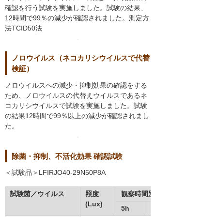
確認を行う試験を実施しました。試験の結果、
12時間で99％の減少が確認されました。測定方
法TCID50法
ノロウイルス（ネコカリシウイルスで代替
検証）
ノロウイルスへの減少・抑制効果の確認をする
ため、ノロウイルスの代替えウイルスであるネ
コカリシウイルスで試験を実施しました。試験
の結果12時間で99％以上の減少が確認されまし
た。
除菌・抑制、不活化効果 確認試験
＜試験品＞LFIRJO40-29N50P8A
試験菌／ウイルス
照度
観察時間別コロニー数／ウイル
(Lux)
5h
6h