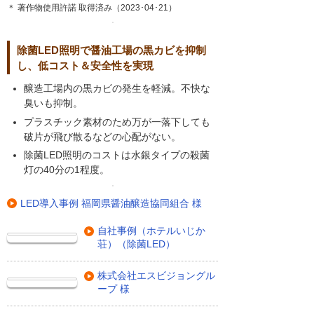
＊ 著作物使用許諾 取得済み（2023･04･21）
除菌LED照明で醤油工場の黒カビを抑制
し、低コスト＆安全性を実現
醸造工場内の黒カビの発生を軽減。不快な
臭いも抑制。
プラスチック素材のため万が一落下しても
破片が飛び散るなどの心配がない。
除菌LED照明のコストは水銀タイプの殺菌
灯の40分の1程度。
LED導入事例 福岡県醤油醸造協同組合 様
自社事例（ホテルいじか
荘）（除菌LED）
株式会社エスビジョングル
ープ 様