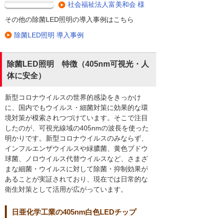
社会福祉法人富美和会 様
その他の除菌LED照明の導入事例はこちら
除菌LED照明 導入事例
除菌LED照明 特徴（405nm可視光・人
体に安全）
新型コロナウイルスの世界的感染をきっかけ
に、国内でもウイルス・細菌対策に効果的な環
境対策が模索されつづけています。そこで注目
したのが、可視光線域の405nmの波長を使った
明かりです。新型コロナウイルスのみならず、
インフルエンザウイルスや緑膿菌、黄色ブドウ
球菌、ノロウイルス代替ウイルスなど、さまざ
まな細菌・ウイルスに対して除菌・抑制効果が
あることが実証されており、現在では日常的な
衛生対策として活用が広がっています。
日亜化学工業の405nm白色LEDチップ