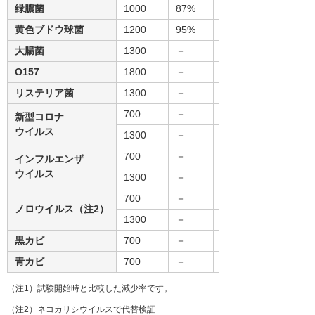
緑膿菌
1000
87%
－
黄色ブドウ球菌
1200
95%
－
大腸菌
1300
－
－
O157
1800
－
－
リステリア菌
1300
－
－
700
－
84.2%
新型コロナ
ウイルス
1300
－
90.0%
700
－
84.2%
インフルエンザ
ウイルス
1300
－
90.0%
700
－
－
ノロウイルス（注2）
1300
－
－
黒カビ
700
－
－
青カビ
700
－
－
（注1）試験開始時と比較した減少率です。
（注2）ネコカリシウイルスで代替検証