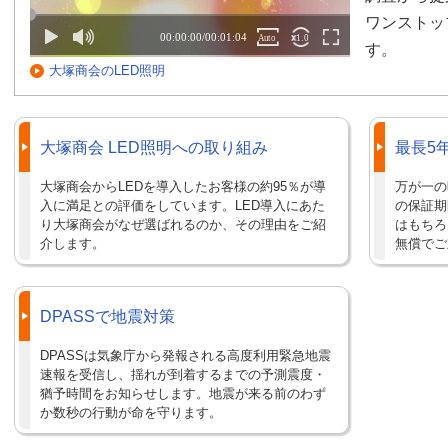
ワンストッ
す。
大塚商会のLED照明
大塚商会 LED照明への取り組み
最長5
大塚商会からLEDを導入したお客様の約95％が導
万が一の
入に満足との評価をしています。LED導入にあた
の保証期
り大塚商会がなぜ選ばれるのか、その理由をご紹
はもちろ
介します。
無償でご
DPASSで地震対策
DPASSは気象庁から発報される高度利用緊急地震
速報を受信し、揺れが到着するまでの予測震度・
猶予時間をお知らせします。地震が来る前のわず
か数秒の行動が命を守ります。