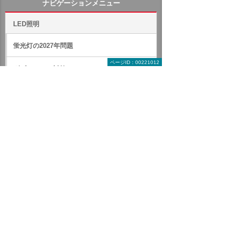
ナビゲーションメニュー
LED照明
蛍光灯の2027年問題
ページID：00221012
ダブルでBCP対策
総務の方必見！ LEDで経費削減
除菌ができるLED照明
電気代削減・節電の対策にはLED照明と照明コ
ントロール
LED照明 製品一覧
LED照明 特長・選び方
LED照明 補助金・税制・リース・レンタル