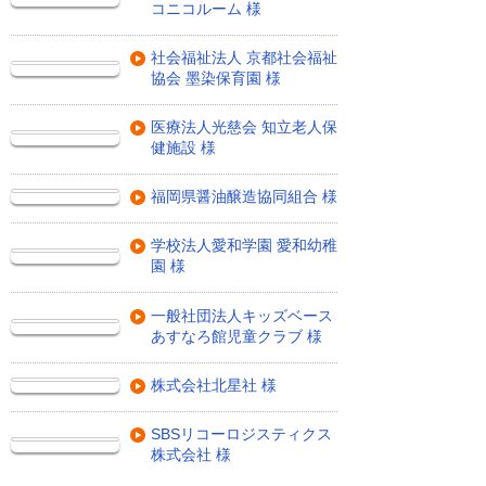
コニコルーム 様
社会福祉法人 京都社会福祉
協会 墨染保育園 様
医療法人光慈会 知立老人保
健施設 様
福岡県醤油醸造協同組合 様
学校法人愛和学園 愛和幼稚
園 様
一般社団法人キッズベース
あすなろ館児童クラブ 様
株式会社北星社 様
SBSリコーロジスティクス
株式会社 様